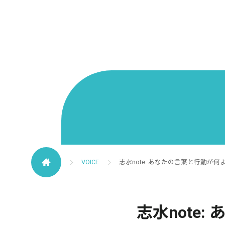
VOICE
志水note: あなたの言葉と行動が何より大事- Wha
志水note: