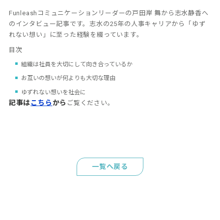
Funleashコミュニケーションリーダーの戸田岸 舞から志水静香へ
のインタビュー記事です。志水の25年の人事キャリアから「ゆず
れない想い」に至った経験を綴っています。
目次
組織は社員を大切にして向き合っているか
お互いの想いが何よりも大切な理由
ゆずれない想いを社会に
記事は
こちら
から
ご覧ください。
一覧へ戻る