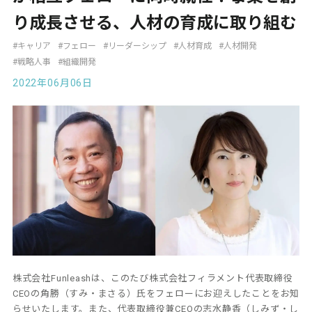
り成長させる、人材の育成に取り組む
#キャリア
#フェロー
#リーダーシップ
#人材育成
#人材開発
#戦略人事
#組織開発
2022年06月06日
株式会社Funleashは、このたび株式会社フィラメント代表取締役
CEOの角勝（すみ・まさる）氏をフェローにお迎えしたことをお知
らせいたします。また、代表取締役兼CEOの志水静香（しみず・し