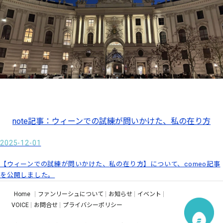
note記事：ウィーンでの試練が問いかけた、私の在り方
2025-12-01
【ウィーンでの試練が問いかけた、私の在り方】について、comeo記事
を公開しました。
Home
ファンリーシュについて
お知らせ
イベント
VOICE
お問合せ
プライバシーポリシー