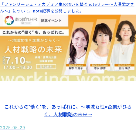
『ファンリーシュ・アカデミア生の想いを繋ぐnoteリレー～大澤雅之さ
ん〜』について、note記事を公開しました。
これからの“働く”を、あっぱれに。〜地域女性×企業がひら
く、人材戦略の未来〜
2025-05-29