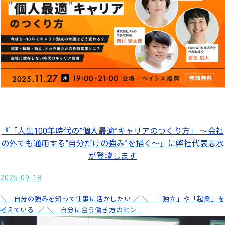
『「人生100年時代の”個人最適”キャリアのつくり方」 ～会社
の外でも通用する”自分だけの強み”を描く～』に弊社代表志水
が登壇します
2025-09-18
＼ 自分の強みを知って仕事に活かしたい ／ ＼ 「独立」や「起業」を
考えている ／ ＼ 自分に合う働き方のヒン…