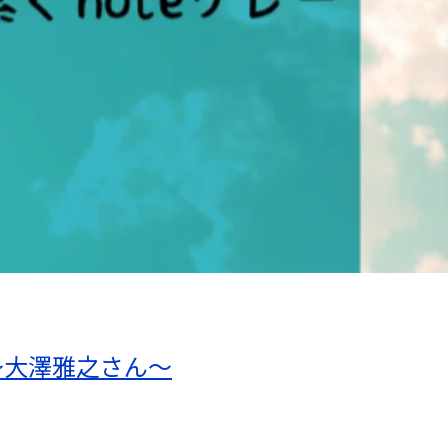
～大澤雅之さん～