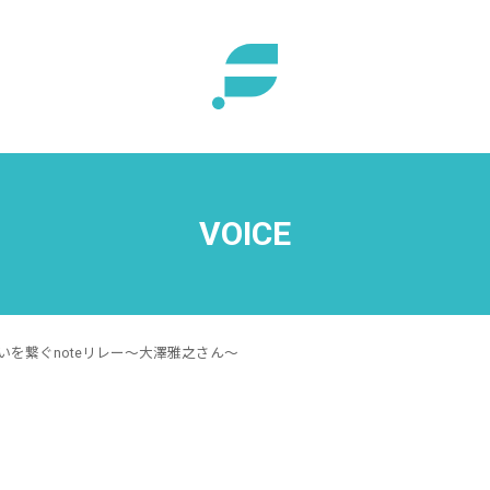
VOICE
を繋ぐnoteリレー～大澤雅之さん～