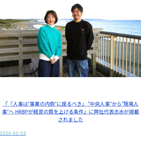
『「人事は“事業の内側”に座るべき」 “中央人事”から“現場人
事”へ HRBPが経営の質を上げる条件』に弊社代表志水が掲載
されました
2026-02-03